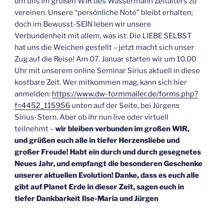
um uns im großen WIR des Wassermann Zeitalters zu
vereinen. Unsere “persönliche Note” bleibt erhalten;
doch im Bewusst-SEIN leben wir unsere
Verbundenheit mit allem, was ist. Die LIEBE SELBST
hat uns die Weichen gestellt – jetzt macht sich unser
Zug auf die Reise! Am 07. Januar starten wir um 10.00
Uhr mit unserem online Seminar Sirius aktuell in diese
kostbare Zeit. Wer mitkommen mag, kann sich hier
anmelden:
https://www.dw-formmailer.de/forms.php?
f=4452_115956
unten auf der Seite, bei Jürgens
Sirius-Stern. Aber ob ihr nun live oder virtuell
teilnehmt –
wir bleiben verbunden im großen WIR,
und grüßen euch alle in tiefer Herzensliebe und
großer Freude! Habt ein durch und durch gesegnetes
Neues Jahr, und empfangt die besonderen Geschenke
unserer aktuellen Evolution! Danke, dass es euch alle
gibt auf Planet Erde in dieser Zeit, sagen euch in
tiefer Dankbarkeit Ilse-Maria und Jürgen