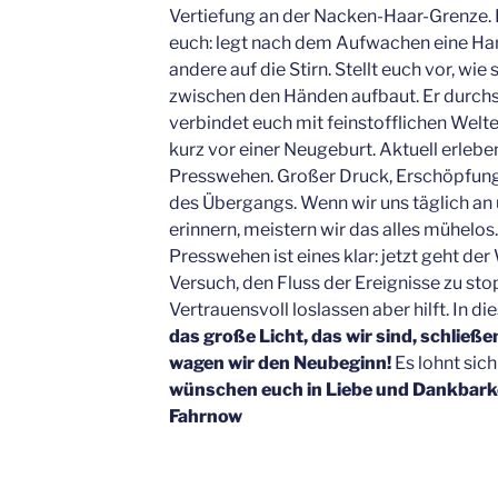
Vertiefung an der Nacken-Haar-Grenze. H
euch: legt nach dem Aufwachen eine Han
andere auf die Stirn. Stellt euch vor, wie 
zwischen den Händen aufbaut. Er durchs
verbindet euch mit feinstofflichen Welt
kurz vor einer Neugeburt. Aktuell erlebe
Presswehen. Großer Druck, Erschöpfung,
des Übergangs. Wenn wir uns täglich 
erinnern, meistern wir das alles mühelos.
Presswehen ist eines klar: jetzt geht de
Versuch, den Fluss der Ereignisse zu st
Vertrauensvoll loslassen aber hilft. In d
das große Licht, das wir sind, schlie
wagen wir den Neubeginn!
Es lohnt sich
wünschen euch in Liebe und Dankbarke
Fahrnow