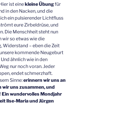
ier ist eine
kleine Übung
für
d in den Nacken, und die
sich ein pulsierender Lichtfluss
trömt eure Zirbeldrüse, und
en. Die Menschheit steht nun
n wir so etwas wie die
 Widerstand – eben die Zeit
an unsere kommende Neugeburt
 Und ähnlich wie in den
r Weg nur noch voran. Jeder
oppen, endet schmerzhaft.
iesem Sinne:
erinnern wir uns an
ßen wir uns zusammen, und
!
Ein wundervolles Mondjahr
it Ilse-Maria und Jürgen