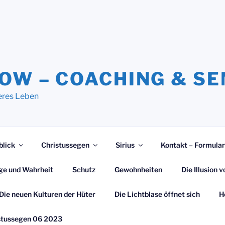
NOW – COACHING & S
eres Leben
blick
Christussegen
Sirius
Kontakt – Formular
ge und Wahrheit
Schutz
Gewohnheiten
Die Illusion
Die neuen Kulturen der Hüter
Die Lichtblase öffnet sich
H
stussegen 06 2023