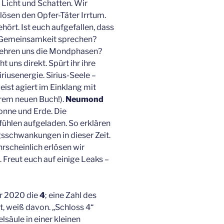
icht und Schatten. Wir
lösen den Opfer-Täter Irrtum.
rt. Ist euch aufgefallen, dass
n Gemeinsamkeit sprechen?
 lehren uns die Mondphasen?
t uns direkt. Spürt ihr ihre
riusenergie. Sirius-Seele –
ist agiert im Einklang mit
erem neuen Buch!).
Neumond
onne und Erde. Die
fühlen aufgeladen. So erklären
sschwankungen in dieser Zeit.
rscheinlich erlösen wir
Freut euch auf einige Leaks –
r 2020 die
4
; eine Zahl des
t, weiß davon. „Schloss 4“
lsäule in einer kleinen