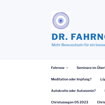
Zum
Inhalt
springen
DR. FAHR
Mehr Bewusstsein für ein bess
Fahrnow
Seminare im Über
Meditation oder Impfung?
Lü
Autokratie oder Autonomie?
Christussegen 05 2023
Chri