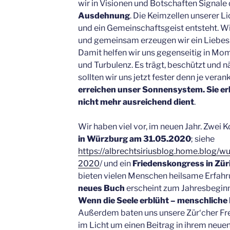
wir in Visionen und Botschaften Signale
Ausdehnung
. Die Keimzellen unserer 
und ein Gemeinschaftsgeist entsteht. Wir
und gemeinsam erzeugen wir ein Liebesli
Damit helfen wir uns gegenseitig in M
und Turbulenz. Es trägt, beschützt und nä
sollten wir uns jetzt fester denn je veran
erreichen unser Sonnensystem. Sie er
nicht mehr ausreichend dient
.
Wir haben viel vor, im neuen Jahr. Zwei 
in Würzburg am 31.05.2020
; siehe
https://albrechtsiriusblog.home.blog/w
2020
/ und ein
Friedenskongress in Zür
bieten vielen Menschen heilsame Erfahr
neues Buch
erscheint zum Jahresbeginn 
Wenn die Seele erblüht – menschliche E
Außerdem baten uns unsere Zür‘cher Fr
im Licht um einen Beitrag in ihrem neu