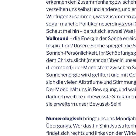
erkennen den Zusammenhang zwischen L
verzeihen uns selbst und anderen, und er
Wir fügen zusammen, was zusammen gehö
sogar manche Politiker neuerdings vo
Schaut mal hin – da tut sich etwas! Was
Vollmond
– die Energie der Sonne erreich
Inspiration? Unsere Sonne spiegelt die Si
Sonnen-Persönlichkeit. Ihr Schöpfungsge
dem Christuslicht (mehr darüber in uns
(Leermond): der Mond steht zwischen S
Sonnenenergie wird gefiltert und mit Ge
sich die vielen Albträume und Stimmung
Der Mond hält uns in Bewegung, und wah
dadurch weitere unbewusste Strukturen. 
sie erweitern unser Bewusst-Sein!
Numerologisch
bringt uns das Mondjah
Übergangs. Wer das Jin Shin Jyutsu kenn
findet sich rechts und links von der Wirbe