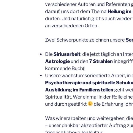
verschiedener Autoren und Referenten ge
darauf, uns dort dem Thema
Heilung im 
dürfen. Und natürlich gibt‘s auch wieder
an verschiedenen Orten.
Zwei Schwerpunkte zeichnen unsere
Se
Die
Siriusarbeit
, die jetzt täglich an In
Astrologie
und den
7 Strahlen
inbegriff
kommende Buch)!
Unsere wachstumsorientierte Arbeit, in 
Psychotherapie und spirituelle Schul
Ausbildung im Familienstellen
geht weit
Spiritualität. Wer einmal in der Rolle ein
und durch gestärkt
die Erfahrung lohn
Was wir erarbeiten und weitergeben, di
– unser dankbar akzeptierter Auftrag zu
friedlich liebevollen Kultur.