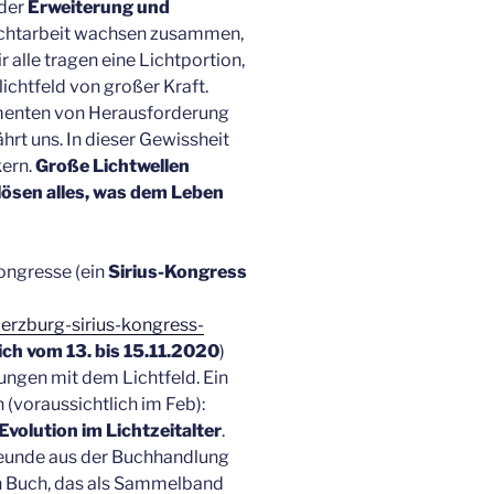
 der
Erweiterung und
Lichtarbeit wachsen zusammen,
 alle tragen eine Lichtportion,
chtfeld von großer Kraft.
omenten von Herausforderung
hrt uns. In dieser Gewissheit
kern.
Große Lichtwellen
lösen alles, was dem Leben
Kongresse (ein
Sirius-Kongress
uerzburg-sirius-kongress-
ich vom 13. bis 15.11.2020
)
ungen mit dem Lichtfeld. Ein
(voraussichtlich im Feb):
volution im Lichtzeitalter
.
eunde aus der Buchhandlung
en Buch, das als Sammelband