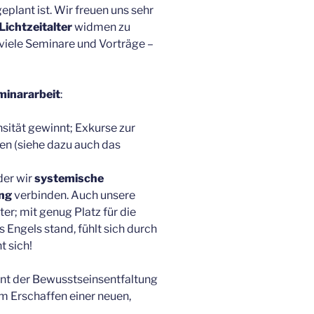
plant ist. Wir freuen uns sehr
Lichtzeitalter
widmen zu
 viele Seminare und Vorträge –
minararbeit
:
tensität gewinnt; Exkurse zur
en (siehe dazu auch das
der wir
systemische
ung
verbinden. Auch unsere
er; mit genug Platz für die
es Engels stand, fühlt sich durch
t sich!
ent der Bewusstseinsentfaltung
m Erschaffen einer neuen,