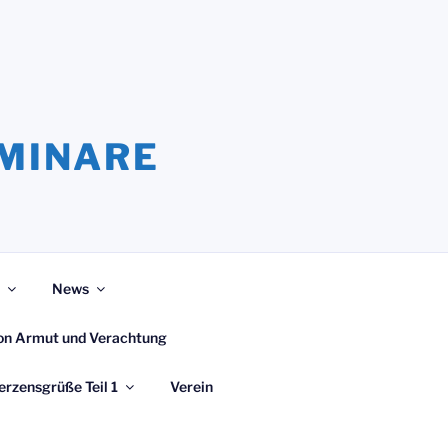
EMINARE
News
 von Armut und Verachtung
erzensgrüße Teil 1
Verein