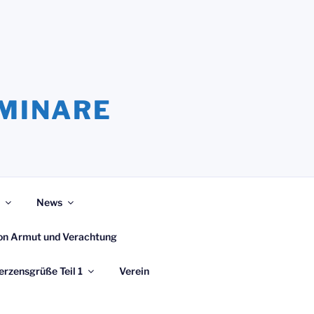
EMINARE
News
 von Armut und Verachtung
erzensgrüße Teil 1
Verein