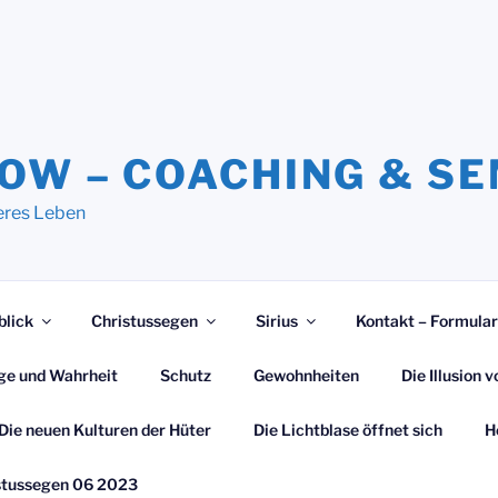
NOW – COACHING & S
eres Leben
blick
Christussegen
Sirius
Kontakt – Formular
ge und Wahrheit
Schutz
Gewohnheiten
Die Illusion
Die neuen Kulturen der Hüter
Die Lichtblase öffnet sich
H
stussegen 06 2023