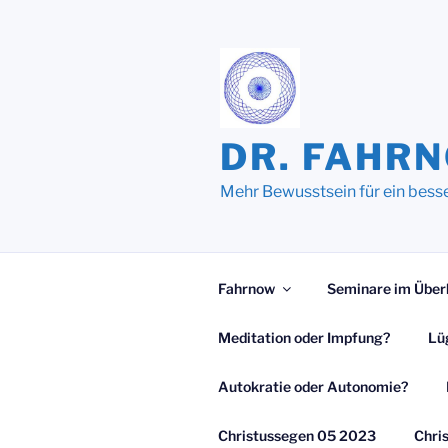
Zum
Inhalt
springen
DR. FAHR
Mehr Bewusstsein für ein bess
Fahrnow
Seminare im Über
Meditation oder Impfung?
Lü
Autokratie oder Autonomie?
Christussegen 05 2023
Chri