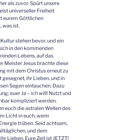
her als zuvor. Spürt unsere
st universeller Freiheit
it eurem Göttlichen
 was ist.
Kultur stehen bevor, und ein
 sich in den kommenden
enden Lebens, auf das
r Meister Jesus brachte diese
ang mit dem Christus erneut zu
t gesegnet, ihr Lieben, und in
esen Segen eintauchen. Dazu
g; euer Ja – ich will! Nutzt und
nbar kompliziert werden.
n euch die astralen Wellen des
em Licht in euch, wenn
Energie trüben. Seid achtsam,
lltäglichen, und dem
ihr Lieben. Eure Zeit ist JETZT!