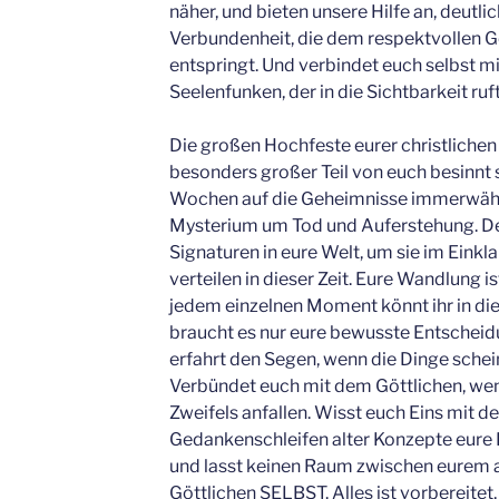
näher, und bieten unsere Hilfe an, deutlic
Verbundenheit, die dem respektvollen Gei
entspringt. Und verbindet euch selbst m
Seelenfunken, der in die Sichtbarkeit ruft,
Die großen Hochfeste eurer christlichen 
besonders großer Teil von euch besinnt
Wochen auf die Geheimnisse immerwähr
Mysterium um Tod und Auferstehung. De
Signaturen in eure Welt, um sie im Einkl
verteilen in dieser Zeit. Eure Wandlung is
jedem einzelnen Moment könnt ihr in di
braucht es nur eure bewusste Entscheidun
erfahrt den Segen, wenn die Dinge schei
Verbündet euch mit dem Göttlichen, wen
Zweifels anfallen. Wisst euch Eins mit d
Gedankenschleifen alter Konzepte eure 
und lasst keinen Raum zwischen eurem a
Göttlichen SELBST. Alles ist vorbereitet, 