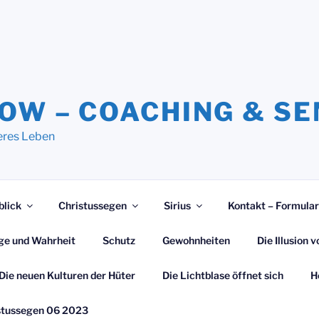
NOW – COACHING & S
eres Leben
blick
Christussegen
Sirius
Kontakt – Formular
ge und Wahrheit
Schutz
Gewohnheiten
Die Illusion
Die neuen Kulturen der Hüter
Die Lichtblase öffnet sich
H
stussegen 06 2023