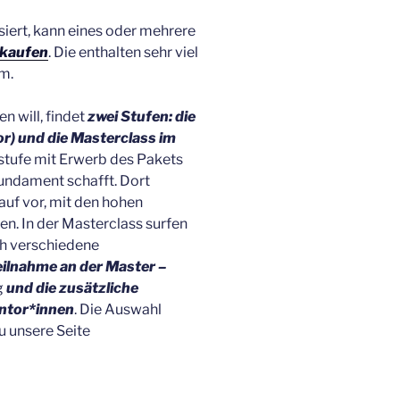
siert, kann eines oder mehrere
kaufen
. Die enthalten sehr viel
m.
n will, findet
zwei Stufen: die
or) und die Masterclass im
sstufe mit Erwerb des Pakets
 Fundament schafft. Dort
rauf vor, mit den hohen
en. In der Masterclass surfen
ch verschiedene
eilnahme an der Master –
g
und die
zusätzliche
ntor*innen
. Die Auswahl
u unsere Seite