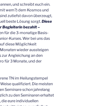
kennen, und schreibt euch ein.
t mit wem?) dem Kosmos und
sind zutiefst davon überzeugt,
uell beste Lösung sorgt.
Diese
 Begleiterin bezahlt –
 für die 3-monatige Basis-
nior-Kurses. Wer bei uns das
auf diese Möglichkeit
 Monaten wieder aussteigen
is zur Angleichung an den
ro für 3 Monate, und der
ahrene TN im Heilungstempel
Weise qualifiziert. Die meisten
hen Seminare schon jahrelang
tzlich zu den Seminaren erhaltet
 die eure individuellen