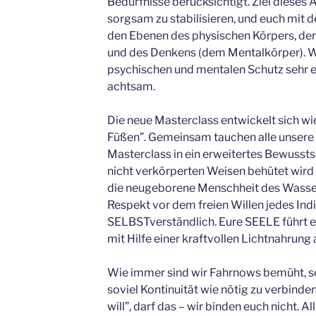
Bedürfnisse berücksichtigt. Ziel dieses A
sorgsam zu stabilisieren, und euch mit 
den Ebenen des physischen Körpers, der
und des Denkens (dem Mentalkörper). W
psychischen und mentalen Schutz sehr e
achtsam.
Die neue Masterclass entwickelt sich wi
Füßen”. Gemeinsam tauchen alle unsere 
Masterclass in ein erweitertes Bewusstse
nicht verkörperten Weisen behütet wird
die neugeborene Menschheit des Wasser
Respekt vor dem freien Willen jedes Ind
SELBSTverständlich. Eure SEELE führt e
mit Hilfe einer kraftvollen Lichtnahrun
Wie immer sind wir Fahrnows bemüht, sov
soviel Kontinuität wie nötig zu verbind
will”, darf das – wir binden euch nicht. Al