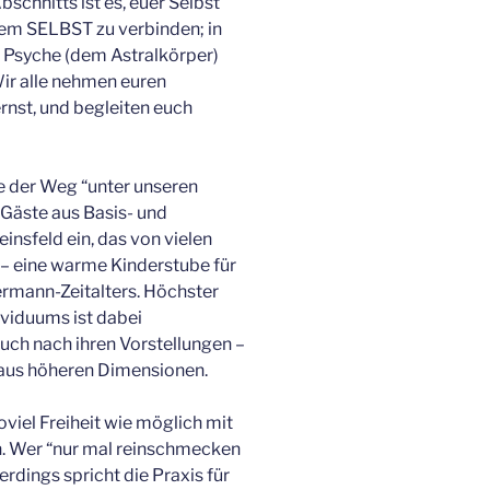
bschnitts ist es, euer Selbst
dem SELBST zu verbinden; in
 Psyche (dem Astralkörper)
ir alle nehmen euren
rnst, und begleiten euch
e der Weg “unter unseren
Gäste aus Basis- und
insfeld ein, das von vielen
 – eine warme Kinderstube für
mann-Zeitalters. Höchster
ividuums ist dabei
uch nach ihren Vorstellungen –
g aus höheren Dimensionen.
iel Freiheit wie möglich mit
en. Wer “nur mal reinschmecken
lerdings spricht die Praxis für