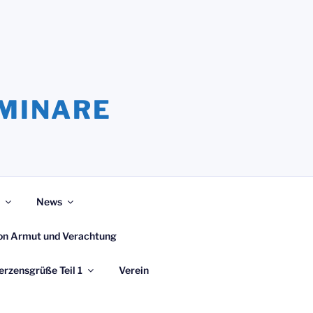
EMINARE
News
 von Armut und Verachtung
erzensgrüße Teil 1
Verein