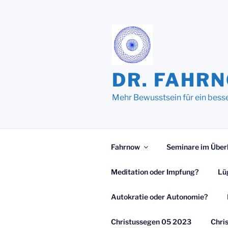
Zum
Inhalt
springen
DR. FAHR
Mehr Bewusstsein für ein bess
Fahrnow
Seminare im Über
Meditation oder Impfung?
Lü
Autokratie oder Autonomie?
Christussegen 05 2023
Chri