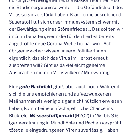
durch große Geldgewinne. Die Masken könnten – so
die Studienergebnisse weiter – die Gefährlichkeit des
Virus sogar verstärkt haben. Klar – ohne ausreichend
Sauerstoff tut sich unser Immunsystem schwer mit
der Bewältigung eines Störenfriedes… Das sollten wir
im Sinn behalten, wenn die für den Herbst bereits
angedrohte neue Corona-Welle hörbar wird. Ach,
übrigens: woher wissen unsere PolitikerInnen
eigentlich, dss sich das Virus im Herbst erneut
ausbreiten will? Gibt es da vielleicht geheime
Absprachen mit den Virusvölkern? Merkwürdig…
Eine
gute Nachricht
gibt’s aber auch noch. Während
sich die uns empfohlenen und aufgezwungenen
Maßnahmen als wenig bis gar nicht nützlich erwiesen
haben, kommt eine einfache, ehrliche Chance ins
Blickfeld.
Wasserstoffperoxid
(H2O2) in 1%- bis 3%-
iger Verdünnung in Mundhöhle und Rachen gesprüht,
tötet alle eingedrungenen Viren zuverlässig. Haben