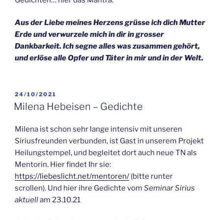
Aus der Liebe meines Herzens grüsse ich dich Mutter
Erde und verwurzele mich in dir in grosser
Dankbarkeit. Ich segne alles was zusammen gehört,
und erlöse alle Opfer und Täter in mir und in der Welt.
VERÖFFENTLICHT
24/10/2021
AM
Milena Hebeisen – Gedichte
Milena ist schon sehr lange intensiv mit unseren
Siriusfreunden verbunden, ist Gast in unserem Projekt
Heilungstempel, und begleitet dort auch neue TN als
Mentorin. Hier findet Ihr sie:
https://liebeslicht.net/mentoren/
(bitte runter
scrollen). Und hier ihre Gedichte vom
Seminar Sirius
aktuell
am 23.10.21