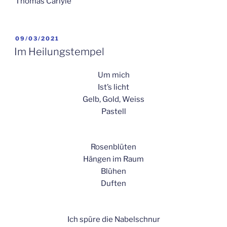
Thomas Carlyle
VERÖFFENTLICHT
09/03/2021
AM
Im Heilungstempel
Um mich
Ist’s licht
Gelb, Gold, Weiss
Pastell
Rosenblüten
Hängen im Raum
Blühen
Duften
Ich spüre die Nabelschnur