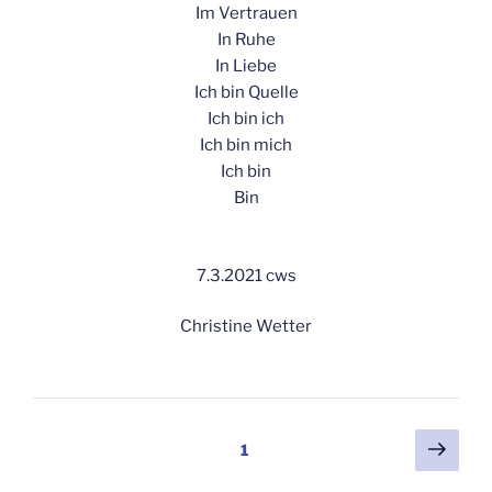
Im Vertrauen
In Ruhe
In Liebe
Ich bin Quelle
Ich bin ich
Ich bin mich
Ich bin
Bin
7.3.2021 cws
Christine Wetter
Seitennummerierung
Näch
Seite
1
Seit
der