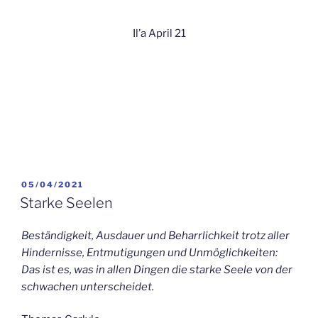
Il’a April 21
VERÖFFENTLICHT
05/04/2021
AM
Starke Seelen
Beständigkeit, Ausdauer und Beharrlichkeit trotz aller
Hindernisse, Entmutigungen und Unmöglichkeiten:
Das ist es, was in allen Dingen die starke Seele von der
schwachen unterscheidet.