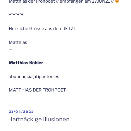
Matthias der Frohpoet // empfangen am 27JUN21 //
+*+*+*+
Herzliche Grüsse aus dem JETZT
Matthias
—
Matthias Köhler
abundancia(at)posteo.es
MATTHIAS DER FROHPOET
VERÖFFENTLICHT
21/04/2021
AM
Hartnäckige Illusionen