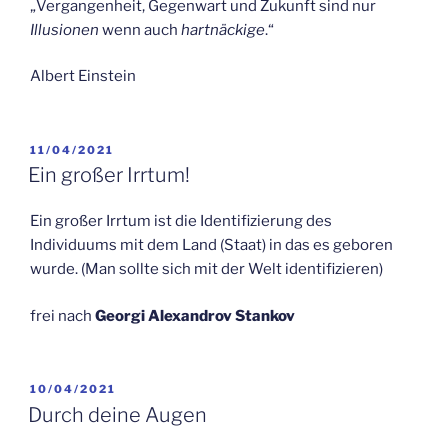
„Vergangenheit, Gegenwart und Zukunft sind nur
Illusionen
wenn auch
hartnäckige
.“
Albert Einstein
VERÖFFENTLICHT
11/04/2021
AM
Ein großer Irrtum!
Ein großer Irrtum ist die Identifizierung des
Individuums mit dem Land (Staat) in das es geboren
wurde. (Man sollte sich mit der Welt identifizieren)
frei nach
Georgi Alexandrov Stankov
VERÖFFENTLICHT
10/04/2021
AM
Durch deine Augen