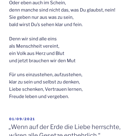
Oder eben auch im Schein,
denn manche sind nicht das, was Du glaubst, nein!
Sie geben nur aus was zu sein,
bald wirst Du’s sehen klar und fein.
Denn wir sind alle eins
als Menschheit vereint,
ein Volk aus Herz und Blut
und jetzt brauchen wir den Mut
Für uns einzustehen, aufzustehen,
klar zu sein und selbst zu denken,
Liebe schenken, Vertrauen lernen,
Freude leben und vergeben.
VERÖFFENTLICHT
01/09/2021
AM
„Wenn auf der Erde die Liebe herrschte,
wären alle Gesetze entbehrlich.“