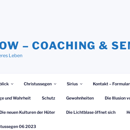
NOW – COACHING & S
eres Leben
blick
Christussegen
Sirius
Kontakt – Formular
ge und Wahrheit
Schutz
Gewohnheiten
Die Illusion
Die neuen Kulturen der Hüter
Die Lichtblase öffnet sich
H
stussegen 06 2023