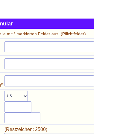
mular
 alle mit * markierten Felder aus. (Pflichtfelder)
g*
(Restzeichen:
2500
)