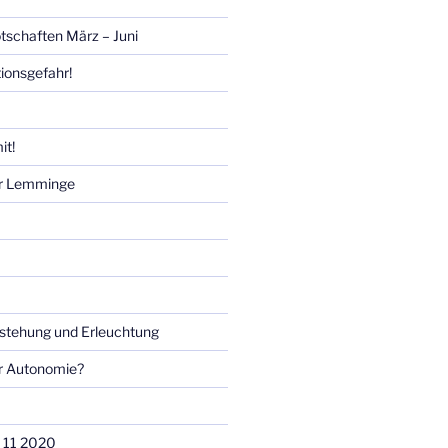
tschaften März – Juni
tionsgefahr!
it!
ür Lemminge
rstehung und Erleuchtung
er Autonomie?
 11 2020