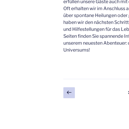
erfüllen unsere Gäste auch mit 
Oft erhalten wir im Anschluss 
über spontane Heilungen oder 
haben wir den nächsten Schritt
und Hilfestellungen für das Le
Seiten finden Sie spannende In
unserem neuesten Abenteuer: d
Universums!
Seitennummerieru
Vorherige
Seite
der
Beiträge