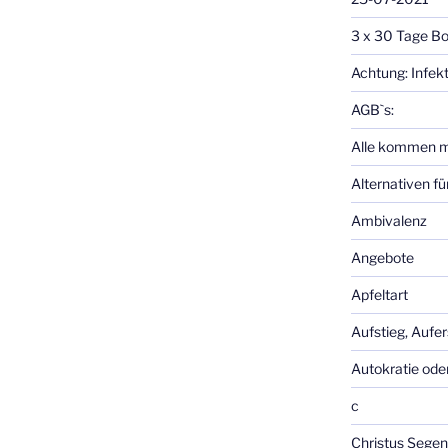
3 x 30 Tage Bo
Achtung: Infek
AGB`s:
Alle kommen m
Alternativen f
Ambivalenz
Angebote
Apfeltart
Aufstieg, Aufe
Autokratie od
c
Christus Segen