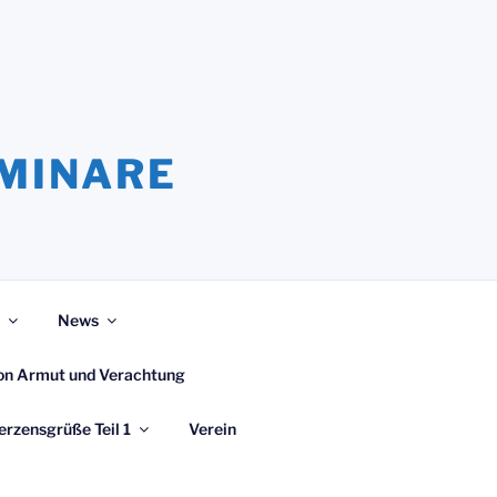
EMINARE
News
 von Armut und Verachtung
erzensgrüße Teil 1
Verein