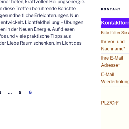
einer tiefen, kraftvollen Heilungsenergie.
an diese Treffen berührende Berichte
KONTAKT
gesundheitliche Erleichterungen. Nun
 entwickelt. Lichtfeldheilung – Übungen
Kontaktfor
ben in der Neuen Energie. Auf diesen
Bitte füllen Sie
fos und viele praktische Tipps aus
Ihr Vor- und
er Liebe Raum schenken, im Licht des
Nachname*
Ihre E-Mail
Adresse*
E-Mail
Wiederholun
ng
Seite
Seite
Seite
1
…
5
6
PLZ/Ort*