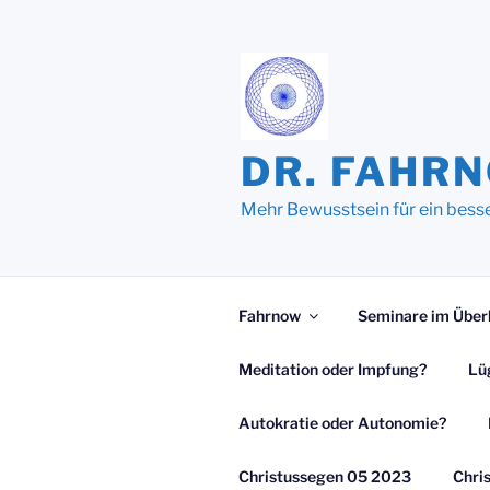
Zum
Inhalt
springen
DR. FAHR
Mehr Bewusstsein für ein bess
Fahrnow
Seminare im Über
Meditation oder Impfung?
Lü
Autokratie oder Autonomie?
Christussegen 05 2023
Chri