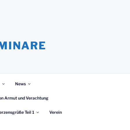
EMINARE
News
 von Armut und Verachtung
erzensgrüße Teil 1
Verein