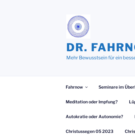
Zum
Inhalt
springen
DR. FAHR
Mehr Bewusstsein für ein bess
Fahrnow
Seminare im Über
Meditation oder Impfung?
Lü
Autokratie oder Autonomie?
Christussegen 05 2023
Chri