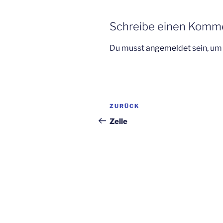
Schreibe einen Komm
Du musst
angemeldet
sein, u
Beitragsnavigation
Vorheriger
ZURÜCK
Beitrag
Zelle