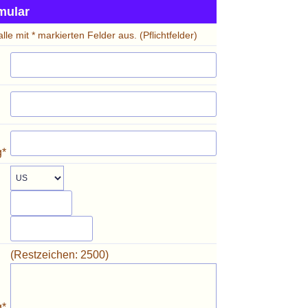
mular
 alle mit * markierten Felder aus. (Pflichtfelder)
g*
(Restzeichen:
2500
)
g*