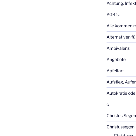
Achtung: Infek
AGB`s:
Alle kommen m
Alternativen f
Ambivalenz
Angebote
Apfeltart
Aufstieg, Aufe
Autokratie od
c
Christus Segen
Christussegen
Christusse