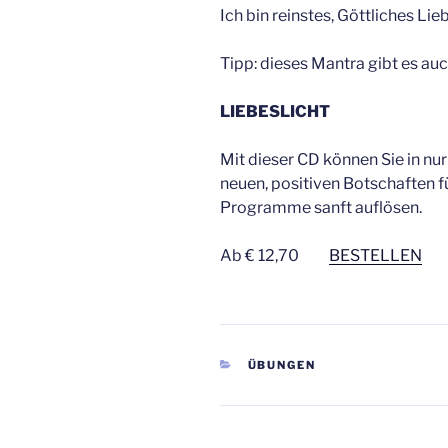
Ich bin reinstes, Göttliches Lie
Tipp: dieses Mantra gibt es au
LIEBESLICHT
Mit dieser CD können Sie in nur
neuen, positiven Botschaften f
Programme sanft auflösen.
Ab € 12,70
BESTELLEN
KATEGORIEN
ÜBUNGEN