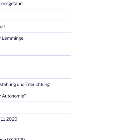
tionsgefahr!
it!
ür Lemminge
rstehung und Erleuchtung
er Autonomie?
 11 2020
gen 03 2020