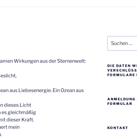
Suche
nach:
lsamen Wirkungen aus der Sternenwelt:
DIE DATEN W
VERSCHLÜSSE
eslicht,
FORMULARE 
zean aus Liebesenergie. Ein Ozean aus
ANMELDUNG 
FORMULAR
n dieses Licht
n es gleichmäßig
it dieser Kraft.
uert mein
KONTAKT
.