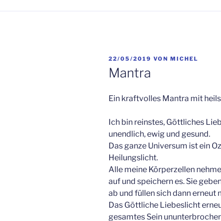
VERÖFFENTLICHT
22/05/2019
VON
MICHEL
AM
Mantra
Ein kraftvolles Mantra mit hei
Ich bin reinstes, Göttliches Lieb
unendlich, ewig und gesund.
Das ganze Universum ist ein O
Heilungslicht.
Alle meine Körperzellen nehme
auf und speichern es. Sie gebe
ab und füllen sich dann erneut m
Das Göttliche Liebeslicht erne
gesamtes Sein ununterbrochen