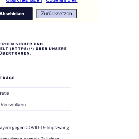
Grafik neu laden
|
Code anhören
ERDEN SICHER UND
LT (HTTPS://) ÜBER UNSERE
ÜBERTRAGEN.
ITRÄGE
ratie
Virusvölkern
Bayern gegen COVID-19 Impfzwang
en wissen, dass sie Teil eines