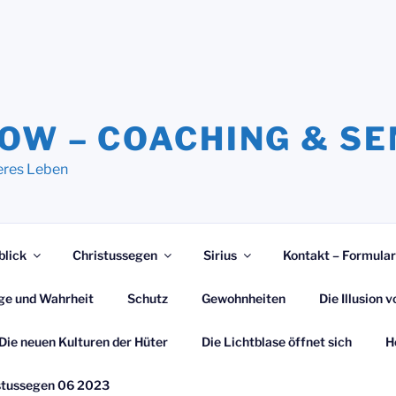
NOW – COACHING & S
eres Leben
blick
Christussegen
Sirius
Kontakt – Formular
ge und Wahrheit
Schutz
Gewohnheiten
Die Illusion
Die neuen Kulturen der Hüter
Die Lichtblase öffnet sich
H
stussegen 06 2023