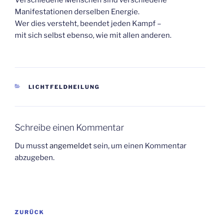
Verschiedene Menschen sind verschiedene
Manifestationen derselben Energie.
Wer dies versteht, beendet jeden Kampf –
mit sich selbst ebenso, wie mit allen anderen.
KATEGORIEN
LICHTFELDHEILUNG
Schreibe einen Kommentar
Du musst
angemeldet
sein, um einen Kommentar
abzugeben.
Beitragsnavigation
Vorheriger
ZURÜCK